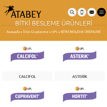
BİTKİ BESLEME ÜRÜNLERİ
Anasayfa
»
Ürün Gruplarımız
»
UPL
»
BİTKİ BESLEME ÜRÜNLERİ
CALCIFOL
ASTERİK