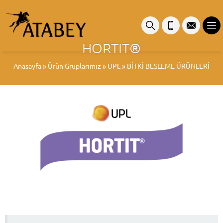
HORTIT®
Anasayfa
»
Ürün Gruplarımız
»
UPL
»
BİTKİ BESLEME ÜRÜNLERİ