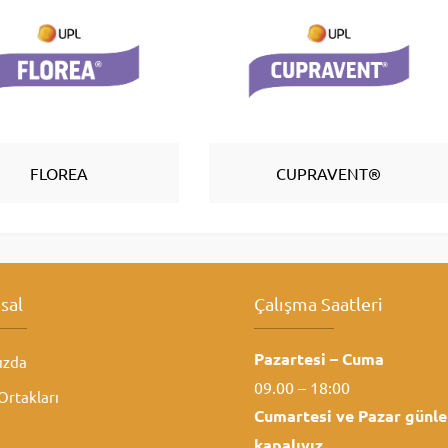
FLOREA
CUPRAVENT®
sal
Çalışma Saatleri
Pazartesi – Cuma
ızda
09.00 – 18:00
rtakları
Cumartesi ve
Pazar günle
kapalıyız.