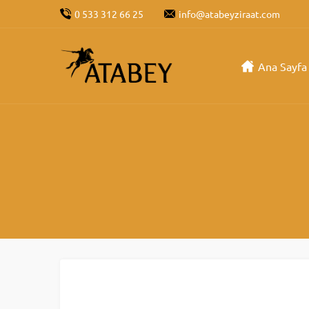
0 533 312 66 25
info@atabeyziraat.com
Ana Sayfa