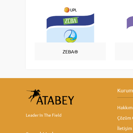
ZEBA®
Kurum
Hakkım
Leader In The Field
Çözüm O
İletişim