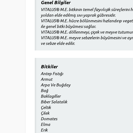
Genel Bilgiler
VITALUS® M.E. bitkinin temel fizyolojik süreçlerin
yoldan elde edilmiş sıvı yaprak gübresidir.
VITALUS® M.E. hücre bölünmesini hızlandırıp vegeta
ile genel bitki büyümesi sağlar.
VITALUS® M.E. döllenmeyi, çiçek ve meyve tutumunu
VITALUS® M.E. meyve sebzelerin büyümesini ve aynı 
ve sebze elde edilir.
Bitkiler
Antep Fıstığı
Armut
Arpa Ve Buğday
Bağ
Baklagiller
Biber Salatalık
Çeltik
Çilek
Domates
Elma
Erik