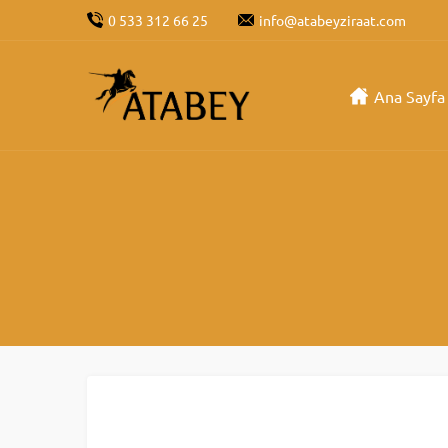
0 533 312 66 25
info@atabeyziraat.com
Ana Sayfa