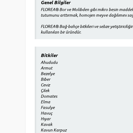
Genel Bilgiler
FLOREA® Bor ve Molibden gibi mikro besin maddelerin
tutumunu arttırmak, homojen meyve dağılımını sağla
FLOREA® Bağ-bahçe bitkileri ve sebze yetiştiriciliği
kullanılan bir üründür.
Bitkiler
Ahududu
Armut
Bezelye
Biber
Ceviz
Çilek
Domates
Elma
Fasulye
Havuç
Hıyar
Kavak
Kavun Karpuz