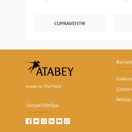
CUPRAVENT®
Kurum
Hakkım
Leader In The Field
Çözüm O
İletişim
Sosyal Medya