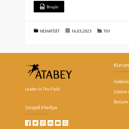
Broşür
NEMATİSİT
16.03.2023
701
Kurum
Hakkım
Leader In The Field
Çözüm O
İletişim
Sosyal Medya