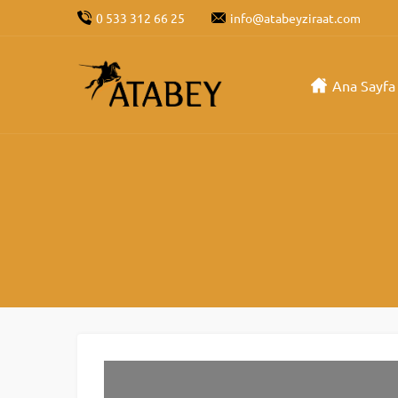
0 533 312 66 25
info@atabeyziraat.com
Ana Sayfa