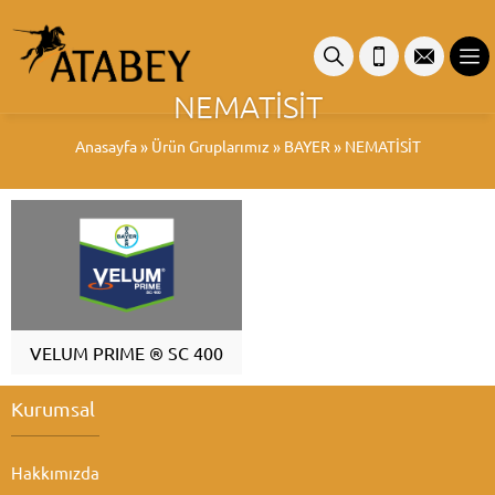
NEMATİSİT
Anasayfa
»
Ürün Gruplarımız
»
BAYER
»
NEMATİSİT
VELUM PRIME ® SC 400
Kurumsal
Hakkımızda