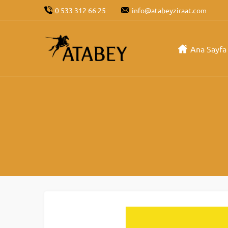
0 533 312 66 25
info@atabeyziraat.com
Ana Sayfa