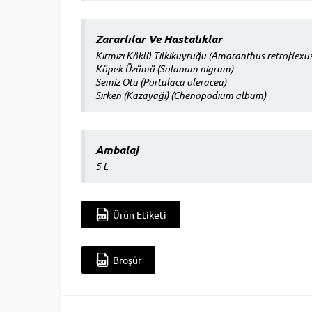
Zararlılar Ve Hastalıklar
Kırmızı Köklü Tilkikuyruğu (Amaranthus retroflexus)K
Köpek Üzümü (Solanum nigrum)
Semiz Otu (Portulaca oleracea)
Sirken (Kazayağı) (Chenopodium album)
Ambalaj
5 L
Ürün Etiketi
Broşür