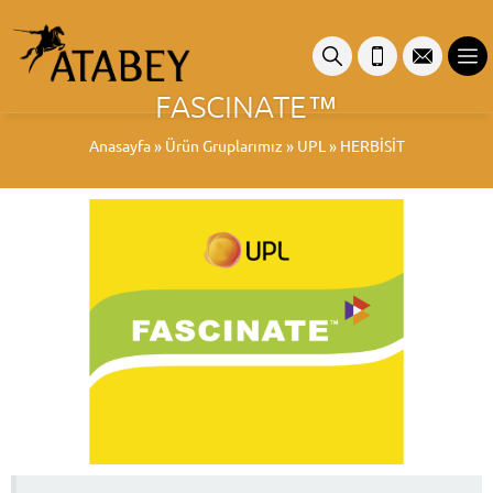
FASCINATE™
Anasayfa
»
Ürün Gruplarımız
»
UPL
»
HERBİSİT