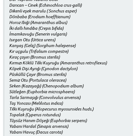
Darıcan – Cinek (Echinochloa crus-galli)
Dikenli eşek marulu ( Sonchus asper)
Dönbaba (Erodium hoefftianum)
Horoz Ibiği (Amaranthus albus)
İki dallı hindiba (Crepis bifida)
İmamkavuğu (Senerin vulgaris)
Isırgan Otu (Urtica urens)
Kanyaş (Geliç) (Sorghum halepense)
Kır uçgulu (Trifalium compestre)
Kıraç çayırı (Bromus sterilis)
Kırmızı Köklü Tilki Kuyruğu (Amaranthus retroflexus)
Köpek Dişi Ayrığı (Cynodon dactylon)
Püsküllü Çayır (Bromus sterilis)
Semiz Otu (Portulaca oleracea)
Sirken (Kazayağı) (Chenopodium album)
Sütleğen (Euphorbia microsphaera)
Tarla Sarmaşığı (Convolvulus arvensis)
Taş Yoncası (Melilotus indica)
Tilki Kuyruğu (Alopecurus myosuroides huds.)
Topalak (Cyperus rotundus)
Tüysüz Hanım Döşeği (Euphorbia serpens)
Yabani Hardal (Sinapis arvensis)
Yabani Havuç (Dacus carota)