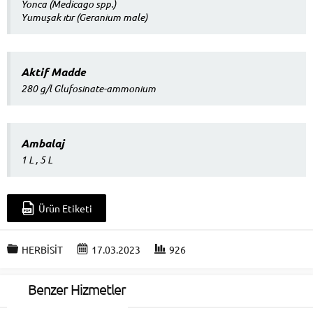
Yonca (Medicago spp.)
Yumuşak ıtır (Geranium male)
Aktif Madde
280 g/l Glufosinate-ammonium
Ambalaj
1 L , 5 L
Ürün Etiketi
HERBİSİT
17.03.2023
926
Benzer Hizmetler