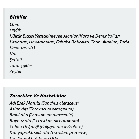
Bitkiler
Elma
Fındık
Kültür Bitkisi Yetiştirilmeyen Alanlar (Kara ve Demir Yolları
Kenarları, Havaalanları, Fabrika Bahçeleri, Tarihi Alanlar , Tarla
Kenarları vb.)
Nar
Şeftali
Turunçgiller
Zeytin
Zararlılar Ve Hastalıklar
Adi Eşek Marulu (Sonchus oleraceus)
Aslan dişi (Toraxacum seroginum)
Ballıbaba (Lamium amplexicaule)
Boynuz otu (Cerastium dichotomum)
Çoban Değneği (Polygonum aviculare)
Dar yapraklı sinir otu (Trifolium pratense)
Dar Yapraklı Yabancı Otlar