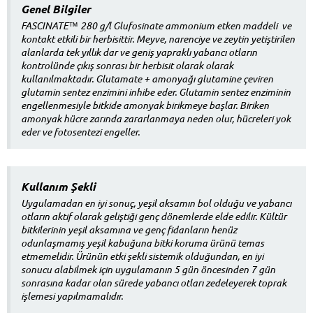
Genel Bilgiler
FASCINATE™ 280 g/l Glufosinate ammonium etken maddeli ve
kontakt etkili bir herbisittir. Meyve, narenciye ve zeytin yetiştirilen
alanlarda tek yıllık dar ve geniş yapraklı yabancı otların
kontrolünde çıkış sonrası bir herbisit olarak olarak
kullanılmaktadır. Glutamate + amonyağı glutamine çeviren
glutamin sentez enzimini inhibe eder. Glutamin sentez enziminin
engellenmesiyle bitkide amonyak birikmeye başlar. Biriken
amonyak hücre zarında zararlanmaya neden olur, hücreleri yok
eder ve fotosentezi engeller.
Kullanım Şekli
Uygulamadan en iyi sonuç, yeşil aksamın bol olduğu ve yabancı
otların aktif olarak geliştiği genç dönemlerde elde edilir. Kültür
bitkilerinin yeşil aksamına ve genç fidanların henüz
odunlaşmamış yeşil kabuğuna bitki koruma ürünü temas
etmemelidir. Ürünün etki şekli sistemik olduğundan, en iyi
sonucu alabilmek için uygulamanın 5 gün öncesinden 7 gün
sonrasına kadar olan sürede yabancı otları zedeleyerek toprak
işlemesi yapılmamalıdır.