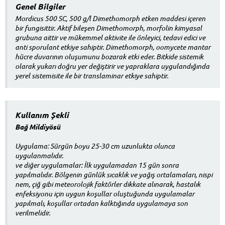
Genel Bilgiler
Mordicus 500 SC, 500 g/l Dimethomorph etken maddesi içeren
bir fungisittir. Aktif bileşen Dimethomorph, morfolin kimyasal
grubuna aittir ve mükemmel aktivite ile önleyici, tedavi edici ve
anti sporulant etkiye sahiptir. Dimethomorph, oomycete mantar
hücre duvarının oluşumunu bozarak etki eder. Bitkide sistemik
olarak yukarı doğru yer değiştirir ve yapraklara uygulandığında
yerel sistemisite ile bir translaminar etkiye sahiptir.
Kullanım Şekli
Bağ Mildiyösü
Uygulama: Sürgün boyu 25-30 cm uzunlukta olunca
uygulanmalıdır.
ve diğer uygulamalar: İlk uygulamadan 15 gün sonra
yapılmalıdır. Bölgenin günlük sıcaklık ve yağış ortalamaları, nispi
nem, çiğ gibi meteorolojik faktörler dikkate alınarak, hastalık
enfeksiyonu için uygun koşullar oluştuğunda uygulamalar
yapılmalı, koşullar ortadan kalktığında uygulamaya son
verilmelidir.