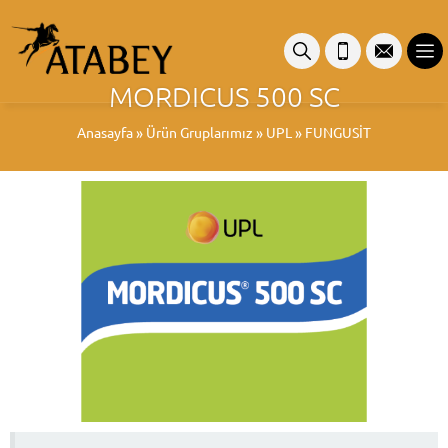
MORDICUS 500 SC
Anasayfa
»
Ürün Gruplarımız
»
UPL
»
FUNGUSİT