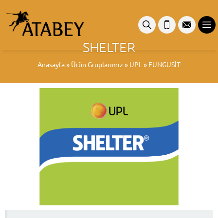
SHELTER
Anasayfa
»
Ürün Gruplarımız
»
UPL
»
FUNGUSİT