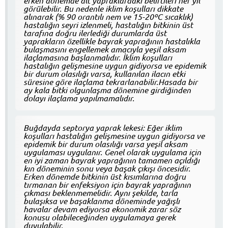
erken dönemde alt yapraklardaki belirtileri her yıl
görülebilir. Bu nedenle iklim koşulları dikkate
alınarak (% 90 orantılı nem ve 15-20ºC sıcaklık)
hastalığın seyri izlenmeli, hastalığın bitkinin üst
tarafına doğru ilerlediği durumlarda üst
yaprakların özellikle bayrak yaprağının hastalıkla
bulaşmasını engellemek amacıyla yeşil aksam
ilaçlamasına başlanmalıdır. İklim koşulları
hastalığın gelişmesine uygun gidiyorsa ve epidemik
bir durum olasılığı varsa, kullanılan ilacın etki
süresine göre ilaçlama tekrarlanabilir.Hasada bir
ay kala bitki olgunlaşma dönemine girdiğinden
dolayı ilaçlama yapılmamalıdır.
Buğdayda septorya yaprak lekesi: Eğer iklim
koşulları hastalığın gelişmesine uygun gidiyorsa ve
epidemik bir durum olasılığı varsa yeşil aksam
uygulaması uygulanır. Genel olarak uygulama için
en iyi zaman bayrak yaprağının tamamen açıldığı
kın döneminin sonu veya başak çıkışı öncesidir.
Erken dönemde bitkinin üst kısımlarına doğru
tırmanan bir enfeksiyon için bayrak yaprağının
çıkması beklenmemelidir. Aynı şekilde, tarla
bulaşıksa ve başaklanma döneminde yağışlı
havalar devam ediyorsa ekonomik zarar söz
konusu olabileceğinden uygulamaya gerek
duyulabilir.