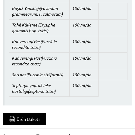
Başak Yanıklığı(Fusarium
100 ml/da
graminearum, F. culmorum)
Tahıl Külleme (Erysiphe
100 ml/da
graminis f. sp. tritici)
Kahverengi Pas(Puccinia
100 ml/da
recondita tritici)
Kahverengi Pas(Puccinia
100 ml/da
recondita tritici)
Sarı pas(Puccinia striiformis)
100 ml/da
Septorya yaprak leke
100 ml/da
hastalığı(Septoria tritici)
Ürün Etiketi