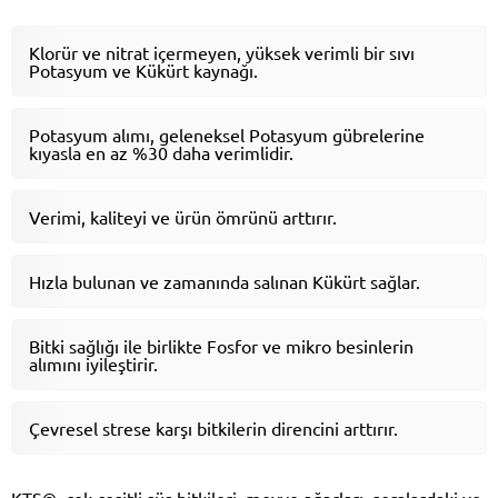
Klorür ve nitrat içermeyen, yüksek verimli bir sıvı
Potasyum ve Kükürt kaynağı.
Potasyum alımı, geleneksel Potasyum gübrelerine
kıyasla en az %30 daha verimlidir.
Verimi, kaliteyi ve ürün ömrünü arttırır.
Hızla bulunan ve zamanında salınan Kükürt sağlar.
Bitki sağlığı ile birlikte Fosfor ve mikro besinlerin
alımını iyileştirir.
Çevresel strese karşı bitkilerin direncini arttırır.
KTS®, çok çeşitli süs bitkileri, meyve ağaçları, seralardaki ve