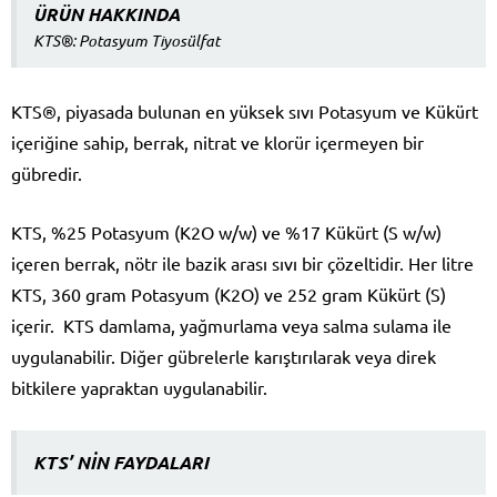
ÜRÜN HAKKINDA
KTS®: Potasyum Tiyosülfat
KTS®, piyasada bulunan en yüksek sıvı Potasyum ve Kükürt
içeriğine sahip, berrak, nitrat ve klorür içermeyen bir
gübredir.
KTS, %25 Potasyum (K2O w/w) ve %17 Kükürt (S w/w)
içeren berrak, nötr ile bazik arası sıvı bir çözeltidir. Her litre
KTS, 360 gram Potasyum (K2O) ve 252 gram Kükürt (S)
içerir. KTS damlama, yağmurlama veya salma sulama ile
uygulanabilir. Diğer gübrelerle karıştırılarak veya direk
bitkilere yapraktan uygulanabilir.
KTS’ NİN FAYDALARI