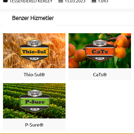
TESSENDERLO KERLEY
15.03.2023
1.043
Benzer Hizmetler
Thio-Sul®
CaTs®
P-Sure®