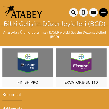
Bitki Gelişim Düzenleyicileri (BGD)
Anasayfa
»
Ürün Gruplarımız
»
BAYER
»
Bitki Gelişim Düzenleyicileri
(BGD)
FINISH PRO
EKVATOR® SC 110
Kurumsal
Hakkımızda