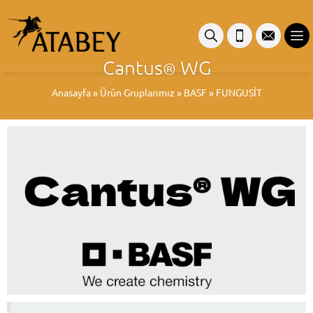
Cantus
WG
®
Anasayfa
»
Ürün Gruplarımız
»
BASF
»
FUNGUSİT