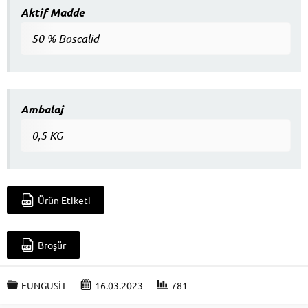
Aktif Madde
50 % Boscalid
Ambalaj
0,5 KG
Ürün Etiketi
Broşür
FUNGUSİT
16.03.2023
781