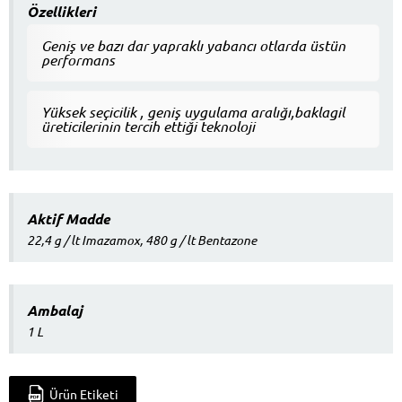
Özellikleri
Geniş ve bazı dar yapraklı yabancı otlarda üstün
performans
Yüksek seçicilik , geniş uygulama aralığı,baklagil
üreticilerinin tercih ettiği teknoloji
Aktif Madde
22,4 g / lt Imazamox, 480 g / lt Bentazone
Ambalaj
1 L
Ürün Etiketi