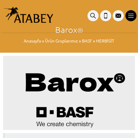
Barox
®
Anasayfa
»
Ürün Gruplarımız
»
BASF
»
HERBİSİT