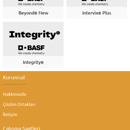
Beyond
New
Intervix
Plus
®
®
Integrity
®
Kurumsal
Hakkımızda
Çözüm Ortakları
Atabey Ziraat
İletişim
Çalışma Saatleri