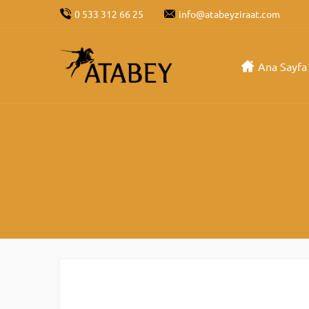
0 533 312 66 25
info@atabeyziraat.com
Ana Sayfa