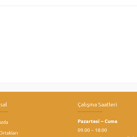
sal
Çalışma Saatleri
Pazartesi – Cuma
ızda
09.00 – 18:00
rtakları