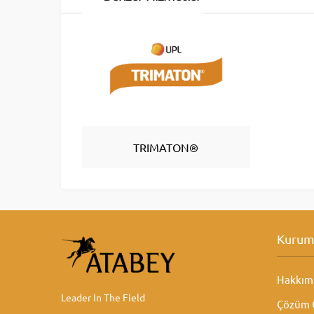
TRIMATON®
Kurum
Hakkım
Leader In The Field
Çözüm O