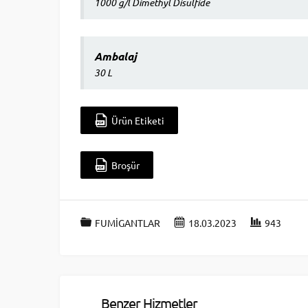
1000 g/l Dimethyl Disulfide
Ambalaj
30 L
Ürün Etiketi
Broşür
FUMİGANTLAR
18.03.2023
943
Benzer Hizmetler